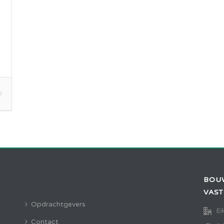
0
BOU
VAS
Opdrachtgevers
Ei
Contact